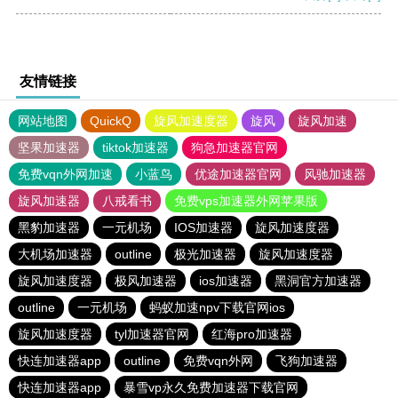
友情链接
网站地图
QuickQ
旋风加速度器
旋风
旋风加速
坚果加速器
tiktok加速器
狗急加速器官网
免费vqn外网加速
小蓝鸟
优途加速器官网
风驰加速器
旋风加速器
八戒看书
免费vps加速器外网苹果版
黑豹加速器
一元机场
IOS加速器
旋风加速度器
大机场加速器
outline
极光加速器
旋风加速度器
旋风加速度器
极风加速器
ios加速器
黑洞官方加速器
outline
一元机场
蚂蚁加速npv下载官网ios
旋风加速度器
tyl加速器官网
红海pro加速器
快连加速器app
outline
免费vqn外网
飞狗加速器
快连加速器app
暴雪vp永久免费加速器下载官网