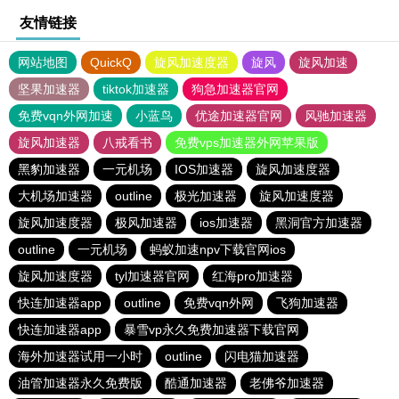
友情链接
网站地图
QuickQ
旋风加速度器
旋风
旋风加速
坚果加速器
tiktok加速器
狗急加速器官网
免费vqn外网加速
小蓝鸟
优途加速器官网
风驰加速器
旋风加速器
八戒看书
免费vps加速器外网苹果版
黑豹加速器
一元机场
IOS加速器
旋风加速度器
大机场加速器
outline
极光加速器
旋风加速度器
旋风加速度器
极风加速器
ios加速器
黑洞官方加速器
outline
一元机场
蚂蚁加速npv下载官网ios
旋风加速度器
tyl加速器官网
红海pro加速器
快连加速器app
outline
免费vqn外网
飞狗加速器
快连加速器app
暴雪vp永久免费加速器下载官网
海外加速器试用一小时
outline
闪电猫加速器
油管加速器永久免费版
酷通加速器
老佛爷加速器