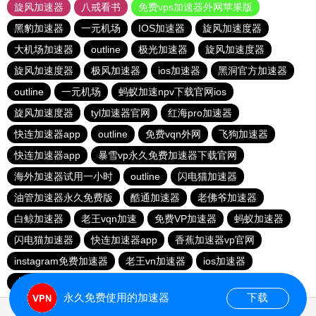
旋风加速器
八戒看书
免费vps加速器外网苹果版
黑豹加速器
一元机场
IOS加速器
旋风加速度器
大机场加速器
outline
极光加速器
旋风加速度器
旋风加速度器
极风加速器
ios加速器
黑洞官方加速器
outline
一元机场
蚂蚁加速npv下载官网ios
旋风加速度器
tyl加速器官网
红海pro加速器
快连加速器app
outline
免费vqn外网
飞狗加速器
快连加速器app
暴雪vp永久免费加速器下载官网
海外加速器试用一小时
outline
闪电猫加速器
油管加速器永久免费版
酷通加速器
老佛爷加速器
白鲸加速器
老王vqn加速
免费VP加速器
蚂蚁加速器
闪电猫加速器
快连加速器app
香蕉加速器vp官网
instagram免费加速器
老王vn加速器
ios加速器
小猫咪ciash加速器
雷霆vp加速器官网
永久免费使用的加速器
下载