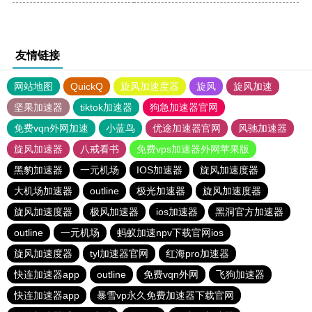
友情链接
网站地图
QuickQ
旋风加速度器
旋风
旋风加速
坚果加速器
tiktok加速器
狗急加速器官网
免费vqn外网加速
小蓝鸟
优途加速器官网
风驰加速器
旋风加速器
八戒看书
免费vps加速器外网苹果版
黑豹加速器
一元机场
IOS加速器
旋风加速度器
大机场加速器
outline
极光加速器
旋风加速度器
旋风加速度器
极风加速器
ios加速器
黑洞官方加速器
outline
一元机场
蚂蚁加速npv下载官网ios
旋风加速度器
tyl加速器官网
红海pro加速器
快连加速器app
outline
免费vqn外网
飞狗加速器
快连加速器app
暴雪vp永久免费加速器下载官网