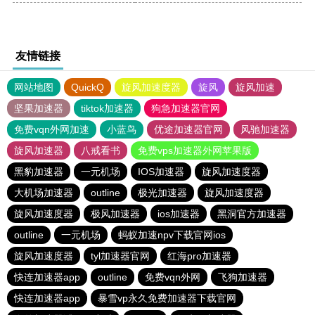
友情链接
网站地图
QuickQ
旋风加速度器
旋风
旋风加速
坚果加速器
tiktok加速器
狗急加速器官网
免费vqn外网加速
小蓝鸟
优途加速器官网
风驰加速器
旋风加速器
八戒看书
免费vps加速器外网苹果版
黑豹加速器
一元机场
IOS加速器
旋风加速度器
大机场加速器
outline
极光加速器
旋风加速度器
旋风加速度器
极风加速器
ios加速器
黑洞官方加速器
outline
一元机场
蚂蚁加速npv下载官网ios
旋风加速度器
tyl加速器官网
红海pro加速器
快连加速器app
outline
免费vqn外网
飞狗加速器
快连加速器app
暴雪vp永久免费加速器下载官网