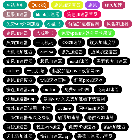
网站地图
QuickQ
旋风加速度器
旋风
旋风加速
坚果加速器
tiktok加速器
狗急加速器官网
免费vqn外网加速
小蓝鸟
优途加速器官网
风驰加速器
旋风加速器
八戒看书
免费vps加速器外网苹果版
黑豹加速器
一元机场
IOS加速器
旋风加速度器
大机场加速器
outline
极光加速器
旋风加速度器
旋风加速度器
极风加速器
ios加速器
黑洞官方加速器
outline
一元机场
蚂蚁加速npv下载官网ios
旋风加速度器
tyl加速器官网
红海pro加速器
快连加速器app
outline
免费vqn外网
飞狗加速器
快连加速器app
暴雪vp永久免费加速器下载官网
海外加速器试用一小时
outline
闪电猫加速器
油管加速器永久免费版
酷通加速器
老佛爷加速器
白鲸加速器
老王vqn加速
免费VP加速器
蚂蚁加速器
闪电猫加速器
快连加速器app
香蕉加速器vp官网