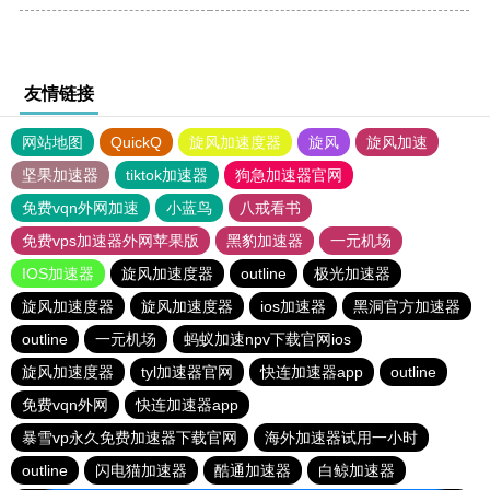
友情链接
网站地图
QuickQ
旋风加速度器
旋风
旋风加速
坚果加速器
tiktok加速器
狗急加速器官网
免费vqn外网加速
小蓝鸟
八戒看书
免费vps加速器外网苹果版
黑豹加速器
一元机场
IOS加速器
旋风加速度器
outline
极光加速器
旋风加速度器
旋风加速度器
ios加速器
黑洞官方加速器
outline
一元机场
蚂蚁加速npv下载官网ios
旋风加速度器
tyl加速器官网
快连加速器app
outline
免费vqn外网
快连加速器app
暴雪vp永久免费加速器下载官网
海外加速器试用一小时
outline
闪电猫加速器
酷通加速器
白鲸加速器