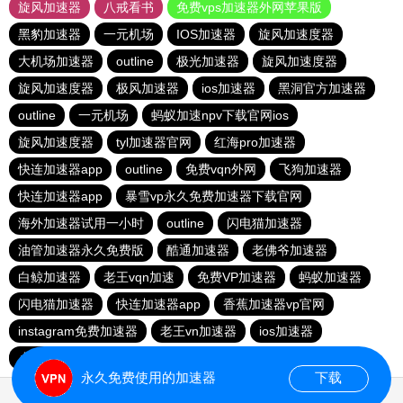
旋风加速器
八戒看书
免费vps加速器外网苹果版
黑豹加速器
一元机场
IOS加速器
旋风加速度器
大机场加速器
outline
极光加速器
旋风加速度器
旋风加速度器
极风加速器
ios加速器
黑洞官方加速器
outline
一元机场
蚂蚁加速npv下载官网ios
旋风加速度器
tyl加速器官网
红海pro加速器
快连加速器app
outline
免费vqn外网
飞狗加速器
快连加速器app
暴雪vp永久免费加速器下载官网
海外加速器试用一小时
outline
闪电猫加速器
油管加速器永久免费版
酷通加速器
老佛爷加速器
白鲸加速器
老王vqn加速
免费VP加速器
蚂蚁加速器
闪电猫加速器
快连加速器app
香蕉加速器vp官网
instagram免费加速器
老王vn加速器
ios加速器
小猫咪ciash加速器
雷霆vp加速器官网
永久免费使用的加速器
下载