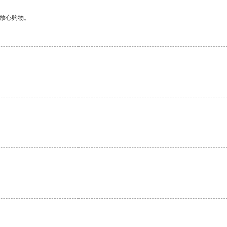
够放心购物。
。