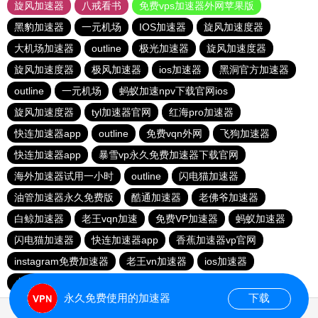
旋风加速器
八戒看书
免费vps加速器外网苹果版
黑豹加速器
一元机场
IOS加速器
旋风加速度器
大机场加速器
outline
极光加速器
旋风加速度器
旋风加速度器
极风加速器
ios加速器
黑洞官方加速器
outline
一元机场
蚂蚁加速npv下载官网ios
旋风加速度器
tyl加速器官网
红海pro加速器
快连加速器app
outline
免费vqn外网
飞狗加速器
快连加速器app
暴雪vp永久免费加速器下载官网
海外加速器试用一小时
outline
闪电猫加速器
油管加速器永久免费版
酷通加速器
老佛爷加速器
白鲸加速器
老王vqn加速
免费VP加速器
蚂蚁加速器
闪电猫加速器
快连加速器app
香蕉加速器vp官网
instagram免费加速器
老王vn加速器
ios加速器
小猫咪ciash加速器
雷霆vp加速器官网
永久免费使用的加速器
下载