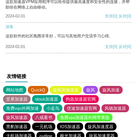
这款加速器VPM应用程序可以给你提供最高速度和安全性的连接，并帮
助你在网络上自由移动。
2024-02-01
支持
[0]
反对
[0]
游客
这款软件的社区氛围非常好，可以与其他用户交流学习心得。
2024-02-01
支持
[0]
反对
[0]
友情链接
网站地图
QuickQ
旋风加速度器
旋风
旋风加速
坚果加速器
tiktok加速器
狗急加速器官网
免费vqn外网加速
小蓝鸟
优途加速器官网
风驰加速器
旋风加速器
八戒看书
免费vps加速器外网苹果版
黑豹加速器
一元机场
IOS加速器
旋风加速度器
大机场加速器
outline
极光加速器
旋风加速度器