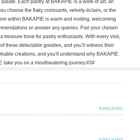
 palate. Each pastry at BAKAPIE is a work of art, an
you choose the flaky croissants, velvety éclairs, or the
phere within BAKAPIE is warm and inviting, welcoming
commendations or answer any queries. Pair your chosen
treasure trove for pastry enthusiasts. With every visit,
of these delectable goodies, and you'll witness their
emarkable creations, and you'll understand why BAKAPIE
PIE take you on a mouthwatering journey.#3#
支持
[0]
反对
[0]
支持
[0]
反对
[0]