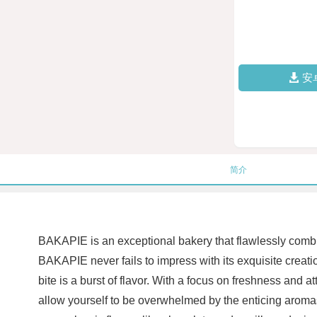
安
简介
BAKAPIE is an exceptional bakery that flawlessly combine
BAKAPIE never fails to impress with its exquisite creati
bite is a burst of flavor. With a focus on freshness and a
allow yourself to be overwhelmed by the enticing aromas 