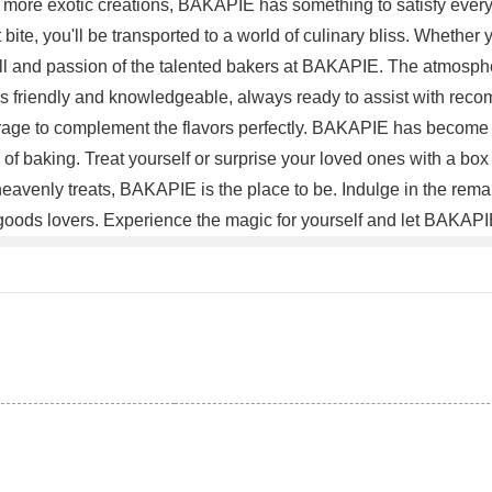
re more exotic creations, BAKAPIE has something to satisfy every
 bite, you'll be transported to a world of culinary bliss. Whether 
 skill and passion of the talented bakers at BAKAPIE. The atmos
f is friendly and knowledgeable, always ready to assist with re
verage to complement the flavors perfectly. BAKAPIE has become a 
of baking. Treat yourself or surprise your loved ones with a box 
r heavenly treats, BAKAPIE is the place to be. Indulge in the r
d goods lovers. Experience the magic for yourself and let BAKA