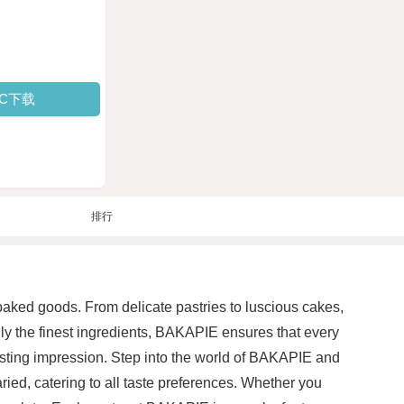
PC下载
排行
 baked goods. From delicate pastries to luscious cakes,
nly the finest ingredients, BAKAPIE ensures that every
a lasting impression. Step into the world of BAKAPIE and
ied, catering to all taste preferences. Whether you