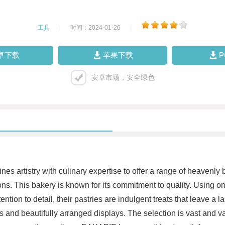
工具
|
时间：2024-01-26
|
卓下载
苹果下载
安卓市场，安全绿色
s artistry with culinary expertise to offer a range of heavenly
ons. This bakery is known for its commitment to quality. Using o
ttention to detail, their pastries are indulgent treats that leave 
and beautifully arranged displays. The selection is vast and var