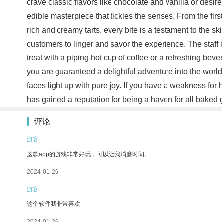
crave classic flavors like chocolate and vanilla or desi
edible masterpiece that tickles the senses. From the first
rich and creamy tarts, every bite is a testament to the
customers to linger and savor the experience. The staf
treat with a piping hot cup of coffee or a refreshing be
you are guaranteed a delightful adventure into the world 
faces light up with pure joy. If you have a weakness fo
has gained a reputation for being a haven for all bake
评论
游客
这款app的游戏非常好玩，可以让我消磨时间。
2024-01-26
游客
这个软件我非常喜欢
2024-01-26