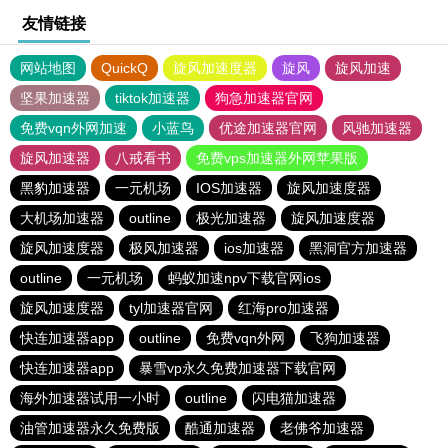
友情链接
网站地图
QuickQ
旋风加速度器
旋风
旋风加速
坚果加速器
tiktok加速器
狗急加速器官网
免费vqn外网加速
小蓝鸟
优途加速器官网
风驰加速器
旋风加速器
八戒看书
免费vps加速器外网苹果版
黑豹加速器
一元机场
IOS加速器
旋风加速度器
大机场加速器
outline
极光加速器
旋风加速度器
旋风加速度器
极风加速器
ios加速器
黑洞官方加速器
outline
一元机场
蚂蚁加速npv下载官网ios
旋风加速度器
tyl加速器官网
红海pro加速器
快连加速器app
outline
免费vqn外网
飞狗加速器
快连加速器app
暴雪vp永久免费加速器下载官网
海外加速器试用一小时
outline
闪电猫加速器
油管加速器永久免费版
酷通加速器
老佛爷加速器