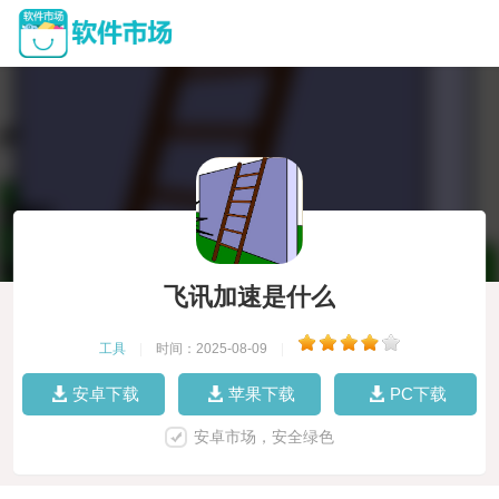
飞讯加速是什么
工具
|
时间：2025-08-09
|
安卓下载
苹果下载
PC下载
安卓市场，安全绿色