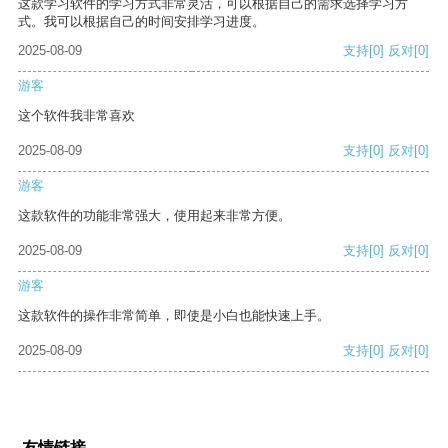
这款学习软件的学习方式非常灵活，可以根据自己的需求选择学习方
式。我可以根据自己的时间安排学习进度。
2025-08-09
支持
[0]
反对
[0]
游客
这个软件我非常喜欢
2025-08-09
支持
[0]
反对
[0]
游客
这款软件的功能非常强大，使用起来非常方便。
2025-08-09
支持
[0]
反对
[0]
游客
这款软件的操作非常简单，即使是小白也能快速上手。
2025-08-09
支持
[0]
反对
[0]
友情链接