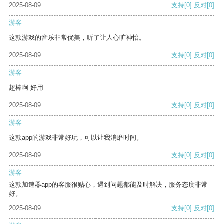
2025-08-09
支持
[0]
反对
[0]
游客
这款游戏的音乐非常优美，听了让人心旷神怡。
2025-08-09
支持
[0]
反对
[0]
游客
超棒啊 好用
2025-08-09
支持
[0]
反对
[0]
游客
这款app的游戏非常好玩，可以让我消磨时间。
2025-08-09
支持
[0]
反对
[0]
游客
这款加速器app的客服很贴心，遇到问题都能及时解决，服务态度非常
好。
2025-08-09
支持
[0]
反对
[0]