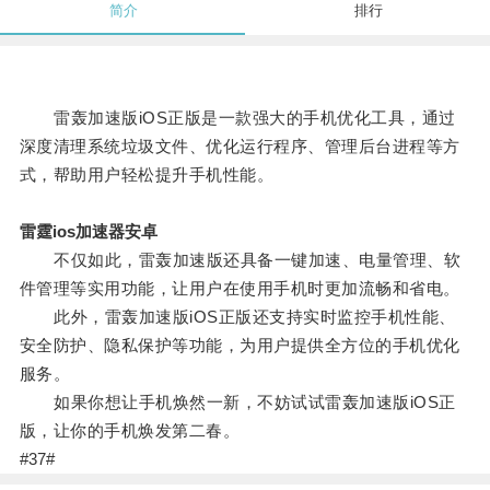
简介
排行
雷轰加速版iOS正版是一款强大的手机优化工具，通过
深度清理系统垃圾文件、优化运行程序、管理后台进程等方
式，帮助用户轻松提升手机性能。
雷霆ios加速器安卓
不仅如此，雷轰加速版还具备一键加速、电量管理、软
件管理等实用功能，让用户在使用手机时更加流畅和省电。
此外，雷轰加速版iOS正版还支持实时监控手机性能、
安全防护、隐私保护等功能，为用户提供全方位的手机优化
服务。
如果你想让手机焕然一新，不妨试试雷轰加速版iOS正
版，让你的手机焕发第二春。
#37#